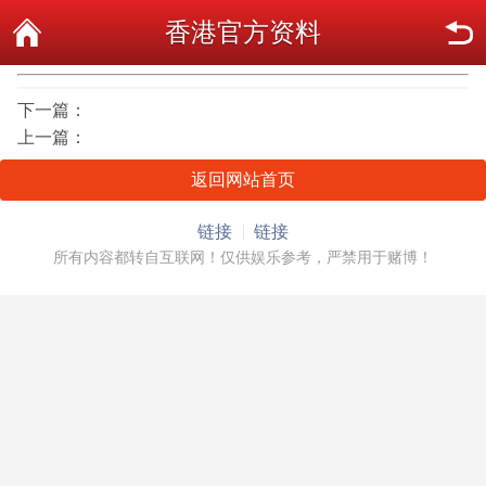
香港官方资料
下一篇：
上一篇：
返回网站首页
链接
链接
所有内容都转自互联网！仅供娱乐参考，严禁用于赌博！