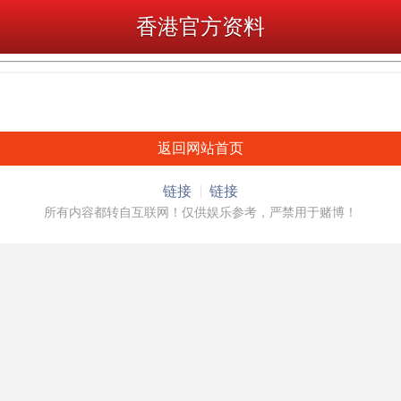
香港官方资料
返回网站首页
链接
链接
所有内容都转自互联网！仅供娱乐参考，严禁用于赌博！