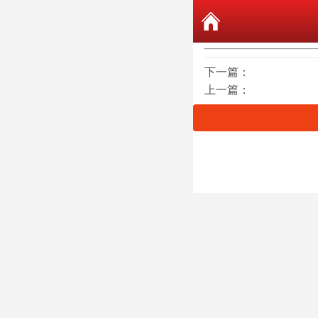
下一篇：
上一篇：