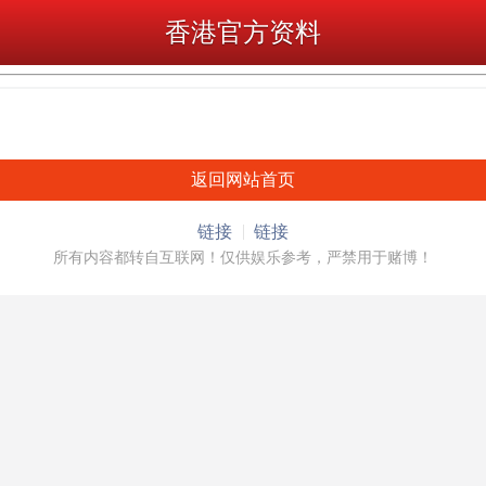
香港官方资料
返回网站首页
链接
链接
所有内容都转自互联网！仅供娱乐参考，严禁用于赌博！