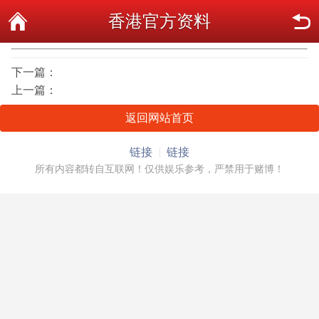
香港官方资料
下一篇：
上一篇：
返回网站首页
链接
链接
所有内容都转自互联网！仅供娱乐参考，严禁用于赌博！