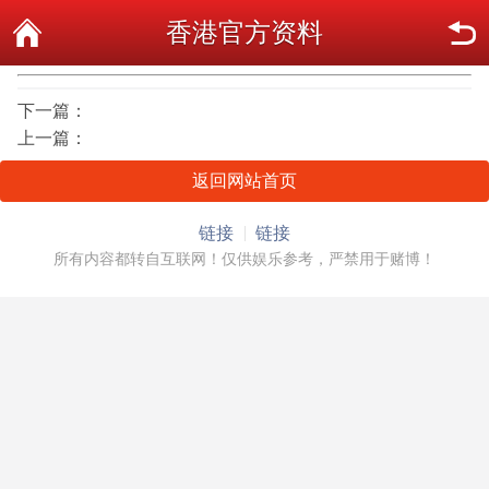
香港官方资料
下一篇：
上一篇：
返回网站首页
链接
链接
所有内容都转自互联网！仅供娱乐参考，严禁用于赌博！