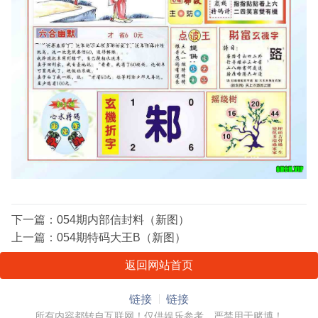
下一篇：
054期内部信封料（新图）
上一篇：
054期特码大王B（新图）
返回网站首页
链接
链接
所有内容都转自互联网！仅供娱乐参考，严禁用于赌博！