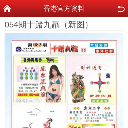
香港官方资料
054期十赌九羸（新图）