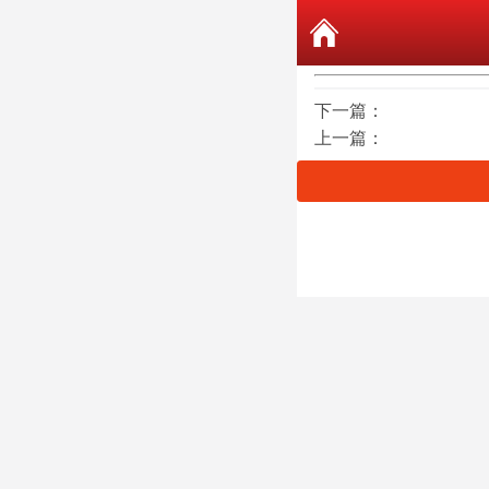
下一篇：
上一篇：